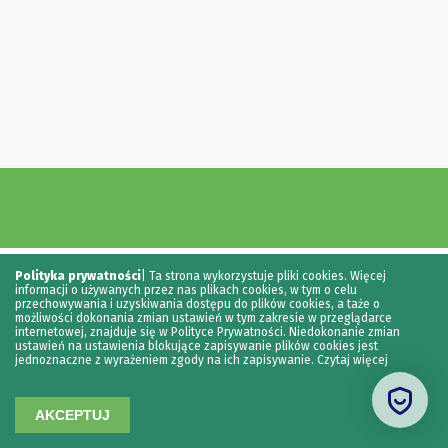
Polityka prywatności
|
Ta strona wykorzystuje pliki cookies. Więcej
informacji o używanych przez nas plikach cookies, w tym o celu
przechowywania i uzyskiwania dostępu do plików cookies, a taże o
możliwości dokonania zmian ustawień w tym zakresie w przeglądarce
internetowej, znajduje się w Polityce Prywatności. Niedokonanie zmian
ustawień na ustawienia blokujące zapisywanie plików cookies jest
jednoznaczne z wyrażeniem zgody na ich zapisywanie.
Czytaj więcej
AKCEPTUJ
Copyright ©
2026
· Stworzone z ❤︎ przez
The Fat Cat