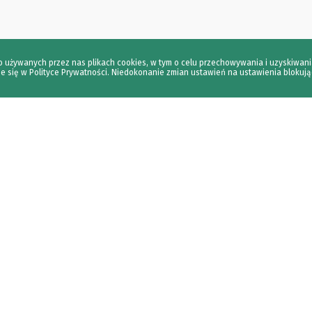
i o używanych przez nas plikach cookies, w tym o celu przechowywania i uzyskiwani
e się w Polityce Prywatności. Niedokonanie zmian ustawień na ustawienia blokują
Dla Akcjonariusza