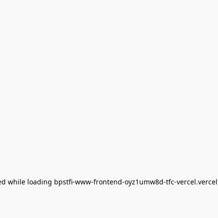
ed
while loading
bpstfi-www-frontend-oyz1umw8d-tfc-vercel.verce